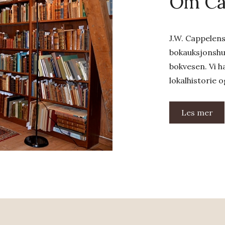
Om Cap
J.W. Cappelens
bokauksjonshu
bokvesen. Vi ha
lokalhistorie 
Les mer